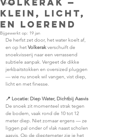
Volkerak —
baars
Klein, Licht,
en Loerend
Bijgewerkt op:
19 jan
De herfst zet door, het water koelt af, 
en op het 
Volkerak 
verschuift de 
snoekvisserij naar een verrassend 
subtiele aanpak. Vergeet de dikke 
jerkbaitstokken en oversized pluggen 
— wie nu snoek wil vangen, vist diep, 
licht en met finesse.
📍 Locatie: Diep Water, Dichtbij Aasvis
De snoek zit momenteel strak tegen 
de bodem, vaak rond de 10 tot 12 
meter diep. Niet zomaar ergens — ze 
liggen pal onder of vlak naast scholen 
aasvis. Op de dieptemeter zie je het 