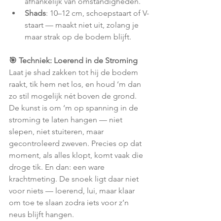
afhankelijk van omstandigheden.
Shads
: 10–12 cm, schoepstaart of V-
staart — maakt niet uit, zolang je 
maar strak op de bodem blijft.
🎯 Techniek: Loerend in de Stroming
Laat je shad zakken tot hij de bodem 
raakt, tik hem net los, en houd ‘m dan 
zo stil mogelijk nét boven de grond. 
De kunst is om ‘m op spanning in de 
stroming te laten hangen — niet 
slepen, niet stuiteren, maar 
gecontroleerd zweven. Precies op dat 
moment, als alles klopt, komt vaak die 
droge tik. En dan: een ware 
krachtmeting. De snoek ligt daar niet 
voor niets — loerend, lui, maar klaar 
om toe te slaan zodra iets voor z’n 
neus blijft hangen.