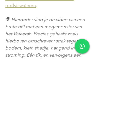
roofviswateren
.
🎥 
Hieronder vind je de video van een 
brute dril met een megamonster van 
het Volkerak. Precies gehaakt zoals 
hierboven omschreven: strak tegen de 
bodem, klein shadje, hangend in de 
stroming. Eén tik, en vervolgens een 
ware krachtmeting. Geen toeval — 
puur vakwerk.
https://youtu.be/euvCmO0vnds