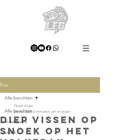
Post
Alle berichten
Thom Prüst
Alle berichten
25 okt 2025
2 minuten om te lezen
Diep Vissen op
snoekbaars
Snoek op het
snoek