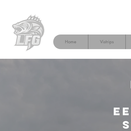
Home
Vistrips
Ee