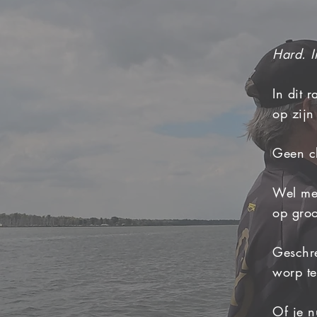
Hard. I
In dit 
op zijn
Geen cl
Wel mee
op groo
Geschre
worp te
Of je n