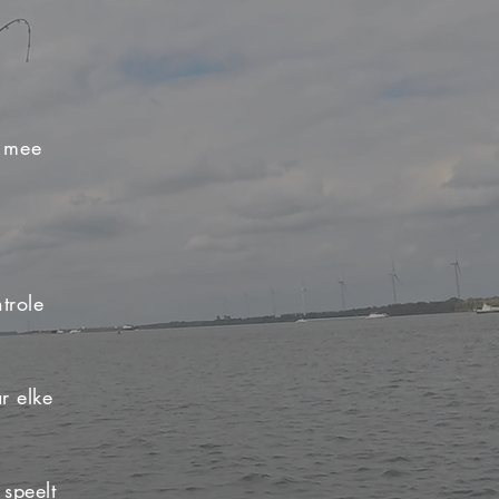
e mee
trole
r elke
 speelt