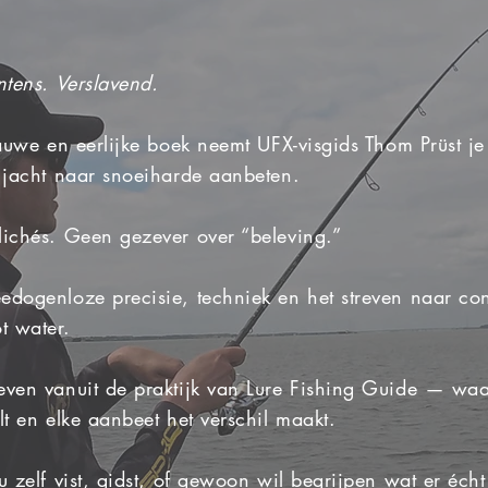
ntens. Verslavend.
rauwe en eerlijke boek neemt UFX-visgids Thom Prüst j
 jacht naar snoeiharde aanbeten.
ichés. Geen gezever over “beleving.”
dogenloze precisie, techniek en het streven naar con
t water.
ven vanuit de praktijk van Lure Fishing Guide — waa
lt en elke aanbeet het verschil maakt.
u zelf vist, gidst, of gewoon wil begrijpen wat er écht