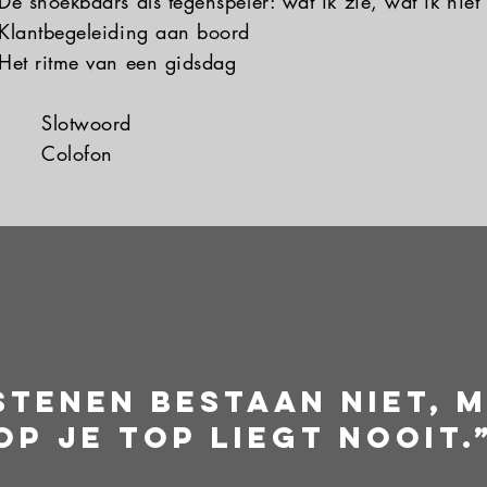
De snoekbaars als tegenspeler: wat ik zie, wat ik niet
Klantbegeleiding aan boord
Het ritme van een gidsdag
Slotwoord
Colofon
stenen bestaan niet, m
op je top liegt nooit.