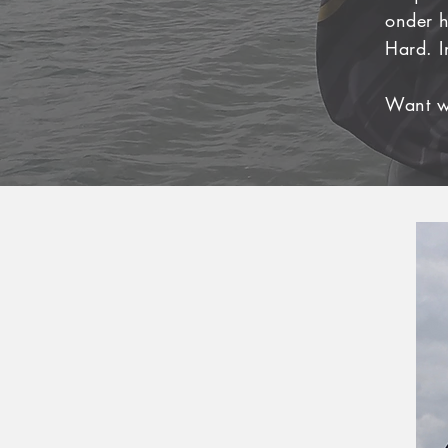
onder h
Hard. I
Want wi