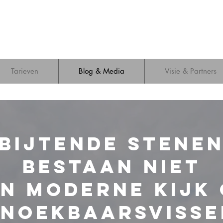
Tarieven
Blog & Media
Visie & Partners
Bijtende Stene
Bestaan Niet
n moderne kijk
snoekbaarsvisse