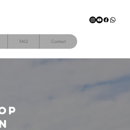
FAQ
Contact
n
 op
n