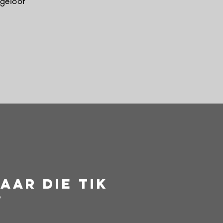
 geloof
aar die tik
”